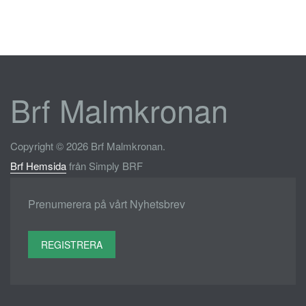
Brf Malmkronan
Copyright © 2026 Brf Malmkronan.
Brf Hemsida
från Simply BRF
Prenumerera på vårt Nyhetsbrev
REGISTRERA